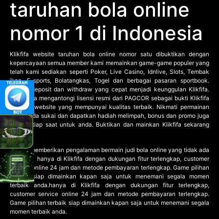
©
taruhan bola online
KLIKFIFA
Situs
nomor 1 di Indonesia
Website
Bandar
Agen
Taruhan
Klikfifa
website taruhan bola online nomor satu dibuktikan dengan
Judi
kepercayaan semua member kami memainkan game-game populer yang
Bola
telah kami sediakan seperti Poker, Live Casino, Idnlive, Slots, Tembak
Online.
ikan, E-sports, Bolatangkas, Togel dan berbagai pasaran sportbook.
Hak
Proses deposit dan withdraw yang cepat menjadi keunggulan Klikfifa.
Cipta
Kami juga mengantongi lisensi resmi dari PAGCOR sebagai bukti Klikfifa
Dilindungi.
menjadi website yang mempunyai kualitas terbaik. Nikmati permainan
yang anda sukai dan dapatkan hadiah melimpah, bonus dan promo juga
hadir setiap saat untuk anda. Buktikan dan mainkan Klikfifa sekarang
juga.
Klikfifa memberikan pengalaman bermain
judi bola online
yang tidak ada
habisnya hanya di Klikfifa dengan dukungan fitur terlengkap, customer
service online 24 jam dan metode pembayaran terlengkap. Game pilihan
terbaik siap dimainkan kapan saja untuk menemani segala momen
terbaik anda.hanya di Klikfifa dengan dukungan fitur terlengkap,
customer service online 24 jam dan metode pembayaran terlengkap.
Game pilihan terbaik siap dimainkan kapan saja untuk menemani segala
momen terbaik anda.